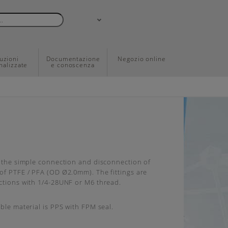
uzioni
Documentazione
Negozio online
nalizzate
e conoscenza
w the simple connection and disconnection of
of PTFE / PFA (OD Ø2.0mm). The fittings are
ctions with 1/4-28UNF or M6 thread.
able material is PPS with FPM seal.