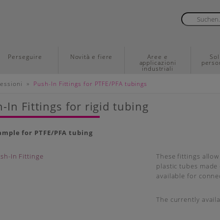
Perseguire
Novità e fiere
Aree e
Sol
applicazioni
perso
industriali
»
essioni
Push-In Fittings for PTFE/PFA tubings
-In Fittings for rigid tubing
ample for PTFE/PFA tubing
These fittings allo
plastic tubes made 
available for conne
The currently avail