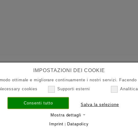
IMPOSTAZIONI DEI COOKIE
 modo ottimale e migliorare continuamente i nostri servizi. Facendo c
Necessary cookies
Supporti esterni
Analitic
Consenti tutto
Salva la selezione
Mostra dettagli
Imprint
Datapolicy
|