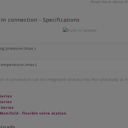
Read more about th
In connection - Specifications
ng pressure (max.)
 temperature (max.)
h-in connection can be integrated directly into the valve body at th
Series
Series
Series
Manifold - flexible valve station
loads