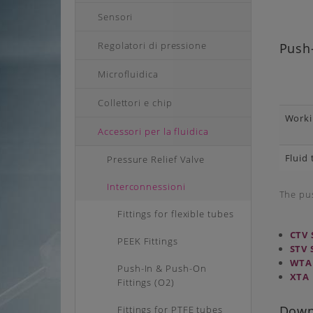
Sensori
Regolatori di pressione
Push-
Microfluidica
Collettori e chip
Worki
Accessori per la fluidica
Fluid
Pressure Relief Valve
Interconnessioni
The pus
Fittings for flexible tubes
CTV 
PEEK Fittings
STV 
WTA 
Push-In & Push-On
XTA 
Fittings (O2)
Down
Fittings for PTFE tubes