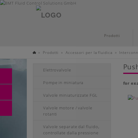
Italiano
Skip
Prodotti
to
main
»
»
»
Prodotti
Accessori per la fluidica
Interconn
content
Valvole,
pompe
e
Push
gruppi
Elettrovalvole
di
BMT
Fluid
Pompe in miniatura
Control
for ex
Solutions
Valvole miniaturizzate FGL
Valvole motore / valvole
rotanti
Valvole separate dal fluido,
controllate dalla pressione