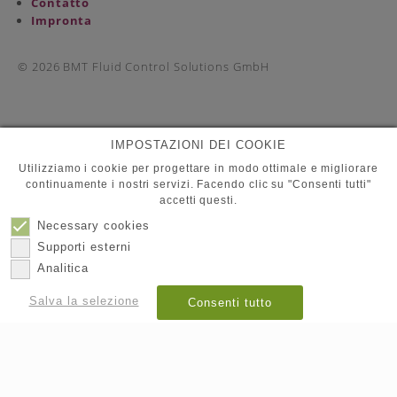
Contatto
Impronta
© 2026
BMT Fluid Control Solutions GmbH
IMPOSTAZIONI DEI COOKIE
Utilizziamo i cookie per progettare in modo ottimale e migliorare
continuamente i nostri servizi. Facendo clic su "Consenti tutti"
accetti questi.
Necessary cookies
Supporti esterni
Analitica
Salva la selezione
Consenti tutto
Mostra dettagli
Imprint
Datapolicy
|