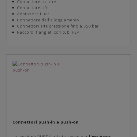
Connettore a croce
Connettore a Y
Adattatore Luer
Connettore dell'alloggiamento
Connettori alta pressione fino a 350 bar
Raccordi flangiati con tubi FEP
Connettori push-in e push-on
La versione PURE è adatta anche per
l'ossigeno
.