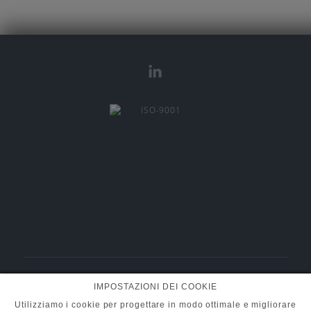
BMT Fluid Control Solutions GmbH
IMPOSTAZIONI DEI COOKIE
+49 (0) 6101 95400-30
Tel.:
info@pumpen-ventile.de
E-Mail:
Utilizziamo i cookie per progettare in modo ottimale e migliorare