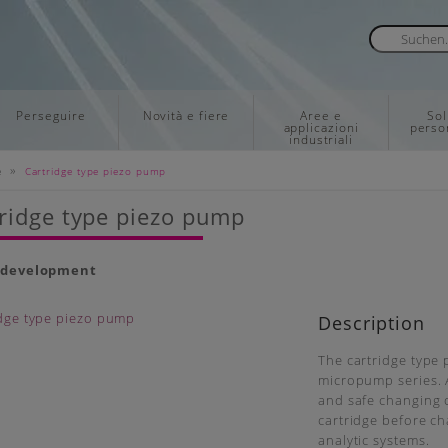
Perseguire
Novità e fiere
Aree e
Sol
applicazioni
perso
industriali
»
e
Cartridge type piezo pump
ridge type piezo pump
 development
Description
The cartridge type 
micropump series. 
and safe changing of
cartridge before ch
analytic systems.