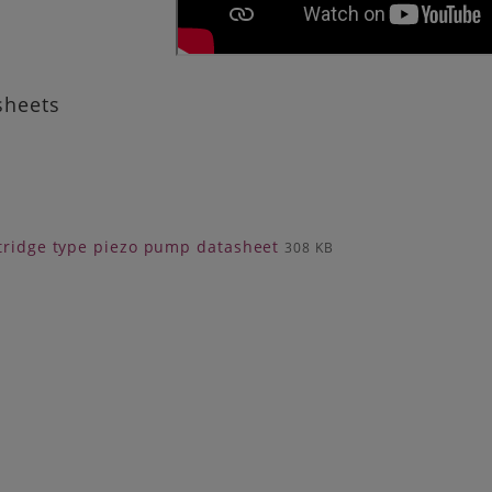
sheets
ridge type piezo pump datasheet
308 KB