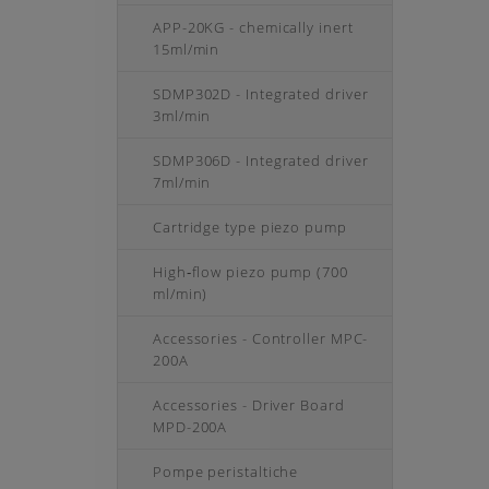
APP-20KG - chemically inert
15ml/min
SDMP302D - Integrated driver
3ml/min
SDMP306D - Integrated driver
7ml/min
Cartridge type piezo pump
High‑flow piezo pump (700
ml/min)
Accessories - Controller MPC-
200A
Accessories - Driver Board
MPD-200A
Pompe peristaltiche